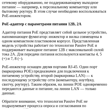
сетевому оборудованию, не поддерживающему выходное
питание — например, к персональному компьютеру или
бытовому роутеру. В этом случае необходимо воспользоваться
PoE-инжектором.
PoE-адаптер с параметрами питания 12В, 2А
Адаптер питания PoE представляет собой цельное устройство,
напоминающее фумигатор: инжектор и вилка совмещены в
одном компактном пластиковом корпусе. Представленная
модель устройства работает по технологии Passive PoE и
поддерживает выходное питание 12В с максимальной силой
тока 2А. Для передачи питания используются контакты 4, 5
(+) и 7, 8 (−).
PoE-инжектор оснащен двумя портами RJ-45. Один порт
(маркировка POE) предназначен для подключения к
питаемому устройству, второй (маркировка LAN) — к
последующему устройству сети (компьютеру, ноутбуку,
свитчу, роутеру). Таким образом, на линии POE одновременно
передаются данные и питание, на линии LAN — только
данные.
Обратите внимание, что технология Passive PoE не
подразумевает процесса опроса и согласования по