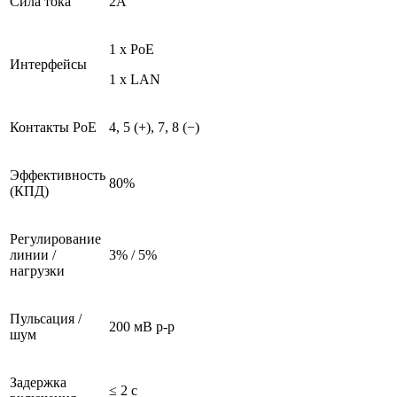
Сила тока
2А
1 x PoE
Интерфейсы
1 x LAN
Контакты PoE
4, 5 (+), 7, 8 (−)
Эффективность
80%
(КПД)
Регулирование
линии /
3% / 5%
нагрузки
Пульсация /
200 мВ p-p
шум
Задержка
≤ 2 с