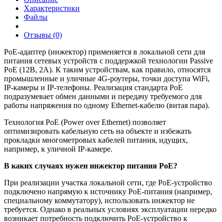
Характеристики
Файлы
Отзывы (0)
PoE-адаптер (инжектор) применяется в локальной сети для
питания сетевых устройств с поддержкой технологии Passive
PoE (12В, 2А). К таким устройствам, как правило, относятся
промышленные и уличные 4G-роутеры, точки доступа WiFi,
IP-камеры и IP-телефоны. Реализация стандарта PoE
подразумевает обмен данными и передачу требуемого для
работы напряжения по одному Ethernet-кабелю (витая пара).
Технология PoE (Power over Ethernet) позволяет
оптимизировать кабельную сеть на объекте и избежать
прокладки многометровых кабелей питания, идущих,
например, к уличной IP-камере.
В каких случаях нужен инжектор питания
PoE?
При реализации участка локальной сети, где PoE-устройство
подключено напрямую к источнику PoE-питания (например,
специальному коммутатору), использовать инжектор не
требуется. Однако в реальных условиях эксплуатации нередко
возникает потребность подключить PoE-устройство к