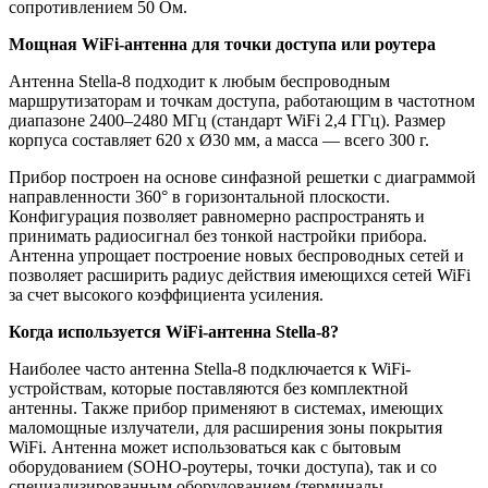
сопротивлением 50 Ом.
Мощная
WiFi-антенна для точки доступа или роутера
Антенна Stella-8 подходит к любым беспроводным
маршрутизаторам и точкам доступа, работающим в частотном
диапазоне 2400–2480 МГц (стандарт WiFi 2,4 ГГц). Размер
корпуса составляет 620 x Ø30 мм, а масса — всего 300 г.
Прибор построен на основе синфазной решетки с диаграммой
направленности 360° в горизонтальной плоскости.
Конфигурация позволяет равномерно распространять и
принимать радиосигнал без тонкой настройки прибора.
Антенна упрощает построение новых беспроводных сетей и
позволяет расширить радиус действия имеющихся сетей WiFi
за счет высокого коэффициента усиления.
Когда используется
WiFi-антенна
Stella-8?
Наиболее часто антенна Stella-8 подключается к WiFi-
устройствам, которые поставляются без комплектной
антенны. Также прибор применяют в системах, имеющих
маломощные излучатели, для расширения зоны покрытия
WiFi. Антенна может использоваться как с бытовым
оборудованием (SOHO-роутеры, точки доступа), так и со
специализированным оборудованием (терминалы,