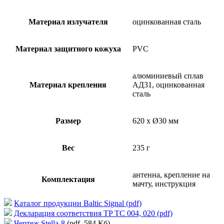
Материал излучателя
оцинкованная сталь
Материал защитного кожуха
PVC
алюминиевый сплав
Материал крепления
АД31, оцинкованная
сталь
Размер
620 x Ø30 мм
Вес
235 г
антенна, крепление на
Комплектация
мачту, инструкция
Каталог продукции Baltic Signal (pdf)
Декларация соответствия TP TC 004, 020 (pdf)
Чертеж Stella-8
(pdf, 584 Кб)