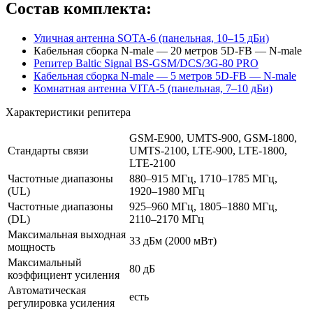
Состав комплекта:
Уличная антенна SOTA-6 (панельная, 10–15 дБи)
Кабельная сборка N-male — 20 метров 5D-FB — N-male
Репитер Baltic Signal BS-GSM/DCS/3G-80 PRO
Кабельная сборка N-male — 5 метров 5D-FB — N-male
Комнатная антенна VITA-5 (панельная, 7–10 дБи)
Характеристики репитера
GSM-E900, UMTS-900, GSM-1800,
Стандарты связи
UMTS-2100, LTE-900, LTE-1800,
LTE-2100
Частотные диапазоны
880–915 МГц, 1710–1785 МГц,
(UL)
1920–1980 МГц
Частотные диапазоны
925–960 МГц, 1805–1880 МГц,
(DL)
2110–2170 МГц
Максимальная выходная
33 дБм (2000 мВт)
мощность
Максимальный
80 дБ
коэффициент усиления
Автоматическая
есть
регулировка усиления