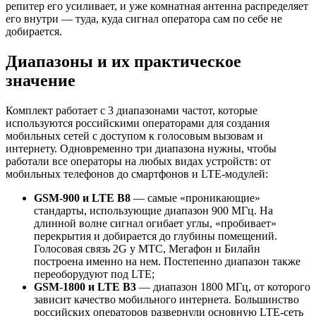
репитер его усиливает, и уже комнатная антенна распределяет
его внутри — туда, куда сигнал оператора сам по себе не
добирается.
Диапазоны и их практическое
значение
Комплект работает с 3 диапазонами частот, которые
используются российскими операторами для создания
мобильных сетей с доступом к голосовым вызовам и
интернету. Одновременно три диапазона нужны, чтобы
работали все операторы на любых видах устройств: от
мобильных телефонов до смартфонов и LTE-модулей:
GSM-900 и
LTE
B
8
— самые «проникающие»
стандарты, использующие диапазон 900 МГц. На
длинной волне сигнал огибает углы, «пробивает»
перекрытия и добирается до глубины помещений.
Голосовая связь 2G у МТС, Мегафон и Билайн
построена именно на нем. Постепенно диапазон также
переоборудуют под LTE;
GSM-1800 и
LTE
B
3
— диапазон 1800 МГц, от которого
зависит качество мобильного интернета. Большинство
российских операторов развернули основную LTE-сеть