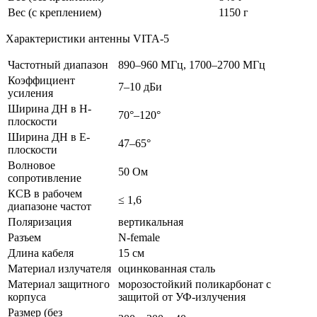
Вес (с креплением)
1150 г
Характеристики антенны VITA-5
Частотный диапазон
890–960 МГц, 1700–2700 МГц
Коэффициент
7–10 дБи
усиления
Ширина ДН в H-
70°–120°
плоскости
Ширина ДН в E-
47–65°
плоскости
Волновое
50 Ом
сопротивление
КСВ в рабочем
≤ 1,6
диапазоне частот
Поляризация
вертикальная
Разъем
N-female
Длина кабеля
15 см
Материал излучателя
оцинкованная сталь
Материал защитного
морозостойкий поликарбонат с
корпуса
защитой от УФ-излучения
Размер (без