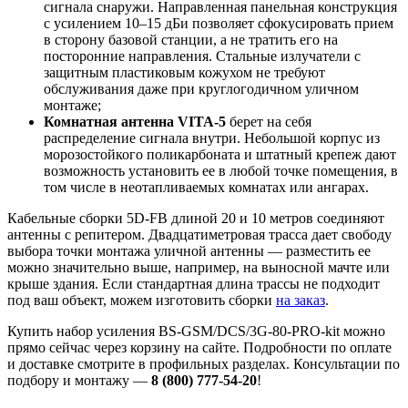
сигнала снаружи. Направленная панельная конструкция
с усилением 10–15 дБи позволяет сфокусировать прием
в сторону базовой станции, а не тратить его на
посторонние направления. Стальные излучатели с
защитным пластиковым кожухом не требуют
обслуживания даже при круглогодичном уличном
монтаже;
Комнатная антенна VITA-5
берет на себя
распределение сигнала внутри. Небольшой корпус из
морозостойкого поликарбоната и штатный крепеж дают
возможность установить ее в любой точке помещения, в
том числе в неотапливаемых комнатах или ангарах.
Кабельные сборки 5D-FB длиной 20 и 10 метров соединяют
антенны с репитером. Двадцатиметровая трасса дает свободу
выбора точки монтажа уличной антенны — разместить ее
можно значительно выше, например, на выносной мачте или
крыше здания. Если стандартная длина трассы не подходит
под ваш объект, можем изготовить сборки
на заказ
.
Купить набор усиления BS-GSM/DCS/3G-80-PRO-kit можно
прямо сейчас через корзину на сайте. Подробности по оплате
и доставке смотрите в профильных разделах. Консультации по
подбору и монтажу —
8 (800) 777-54-20
!