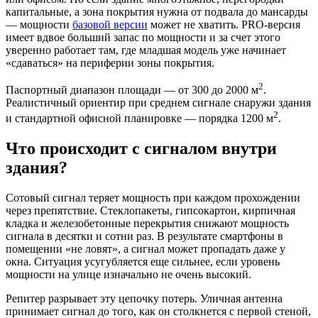
капитальные, а зона покрытия нужна от подвала до мансарды
— мощности
базовой версии
может не хватить. PRO-версия
имеет вдвое больший запас по мощности и за счет этого
уверенно работает там, где младшая модель уже начинает
«сдаваться» на периферии зоны покрытия.
2
Паспортный диапазон площади — от 300 до 2000 м
.
Реалистичный ориентир при среднем сигнале снаружи здания
2
и стандартной офисной планировке — порядка 1200 м
.
Что происходит с сигналом внутри
здания?
Сотовый сигнал теряет мощность при каждом прохождении
через препятствие. Стеклопакеты, гипсокартон, кирпичная
кладка и железобетонные перекрытия снижают мощность
сигнала в десятки и сотни раз. В результате смартфоны в
помещении «не ловят», а сигнал может пропадать даже у
окна. Ситуация усугубляется еще сильнее, если уровень
мощности на улице изначально не очень высокий.
Репитер разрывает эту цепочку потерь. Уличная антенна
принимает сигнал до того, как он столкнется с первой стеной,