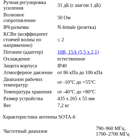
Ручная регулировка
31 дБ (с шагом 1 дБ)
усиления
Волновое
50 Ом
сопротивление
ВЧ-разъемы
N-female (розетка)
КСВн (коэффициент
стоячей волны по
≤ 2
напряжению)
Питание (адаптер)
10В, 15А (5,5 x 2,1)
Охлаждение
естественное
Защита корпуса
IP40
Атмосферное давление
от 86 кПа до 106 кПа
Диапазон рабочих
от -10°С до +55°С
температур
Температура хранения
от -40°С до +80°С
Размер устройства
435 x 265 x 55 мм
Вес
7,2 кг
Характеристики антенны SOTA-6
790–960 МГц,
Частотный диапазон
1700–2700 МГц