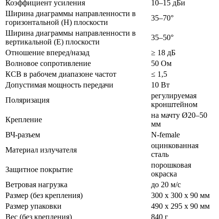
Коэффициент усиления
10–15 дБи
Ширина диаграммы направленности в
35–70°
горизонтальной (H) плоскости
Ширина диаграммы направленности в
35–50°
вертикальной (E) плоскости
Отношение вперед/назад
≥ 18 дБ
Волновое сопротивление
50 Ом
КСВ в рабочем диапазоне частот
≤ 1,5
Допустимая мощность передачи
10 Вт
регулируемая
Поляризация
кронштейном
на мачту Ø20–50
Крепление
мм
ВЧ-разъем
N-female
оцинкованная
Материал излучателя
сталь
порошковая
Защитное покрытие
окраска
Ветровая нагрузка
до 20 м/с
Размер (без крепления)
300 x 300 x 90 мм
Размер упаковки
490 x 295 x 90 мм
Вес (без крепления)
840 г