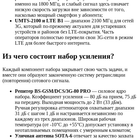
именно на 1800 МГц, и слабый сигнал здесь означает
низкую скорость загрузки вне зависимости от того,
насколько мощный смартфон у абонента;
UMTS-2100 и
LTE
B
1
— диапазон 2100 МГц для сетей
3G, который по-прежнему актуален для устаревших
устройств и районов без LTE-покрытия. Часть
операторов полностью перевели свои 3G-сети в режим
LTE для более быстрого интернета.
Из чего состоит набор усиления?
Каждый компонент набора закрывает свою часть задачи, и
вместе они образуют законченную систему ретрансляции
(повторения) сотового сигнала.
Репитер BS-GSM/DCS/3G-80 PRO
— силовое ядро
набора. Коэффициент усиления — 80 дБ на прием, 75 дБ
на передачу. Выходная мощность до 2 Вт (33 дБм).
Ручная регулировка аттенюаторов охватывает диапазон
31 дБ с шагом 1 дБ и настраивается независимо по
каждому из трех диапазонов. Широкая рабочая
температура (от -10°C до +55°C) допускает установку в
неотапливаемых помещениях с умеренным климатом;
Уличная антенна SOTA-6
отвечает за качество захвата